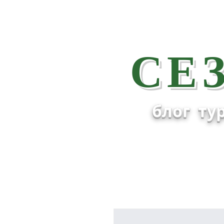
СЕ
блог тур