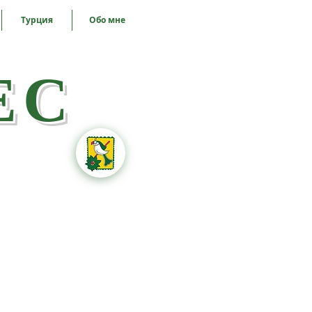
Турция
Обо мне
ЕС