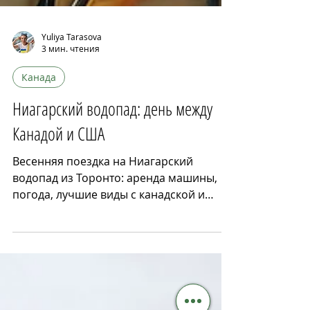
Yuliya Tarasova
3 мин. чтения
Канада
Ниагарский водопад: день между
Канадой и США
Весенняя поездка на Ниагарский
водопад из Торонто: аренда машины,
погода, лучшие виды с канадской и
американской стороны, водный тур и zip
line. Советы, впечатления и магия места
силы.