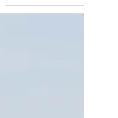
самостоятельно: расстояние, граница,
аренда машины, аутлет на въезде,
советы и личные впечатления. Удобный
маршрут, красивые виды и лёгкое
путешествие из Канады в США.