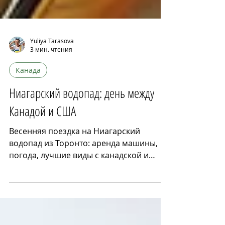
Yuliya Tarasova
3 мин. чтения
Канада
Ниагарский водопад: день между
Канадой и США
Весенняя поездка на Ниагарский
водопад из Торонто: аренда машины,
погода, лучшие виды с канадской и
американской стороны, водный тур и zip
line. Советы, впечатления и магия места
силы.