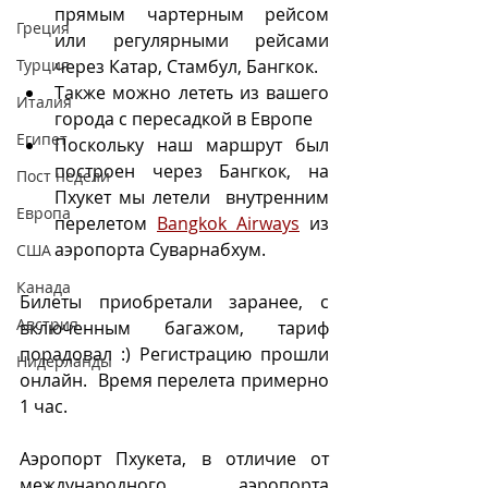
прямым чартерным рейсом  
Греция
или регулярными рейсами 
Турция
через Катар, Стамбул, Бангкок.
Также можно лететь из вашего 
Италия
города с пересадкой в Европе 
Египет
Поскольку наш маршрут был 
построен через Бангкок, на 
Пост недели
Пхукет мы летели  внутренним 
Европа
перелетом 
Bangkok Airways
 из 
аэропорта Суварнабхум. 
CША
Канада
Билеты приобретали заранее, с 
Австрия
включенным багажом, тариф 
порадовал :) Регистрацию прошли 
Нидерланды
онлайн.  Время перелета примерно 
1 час.
Аэропорт Пхукета, в отличие от 
международного аэропорта 