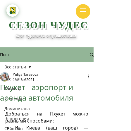
СЕЗОН ЧУДЕС
блог турагента о путешествиях
Пост
Все статьи
Yuliya Tarasova
Все статьи
1 февр. 2021 г.
Пхукет - аэропорт и
Таиланд
аренда автомобиля
Испания
Доминикана
Добраться на Пхукет можно 
Черногория
разными способами:
Из Киева (ваш город) — 
Сейшелы