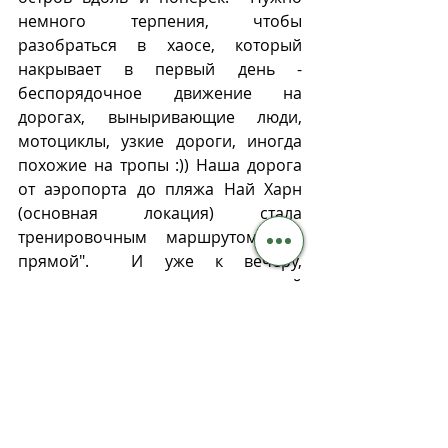
немного терпения, чтобы 
разобраться в хаосе, который 
накрывает в первый день - 
беспорядочное движение на 
дорогах, выныривающие люди, 
мотоциклы, узкие дороги, иногда 
похожие на тропы :)) Наша дорога 
от аэропорта до пляжа Най Харн 
(основная локация) стала 
тренировочным маршрутом "по 
прямой".  И уже к вечеру, 
релаксируя в невероятно теплой 
воде и наблюдая красивый закат, 
мы осознали, что все тревоги ушли 
на второй план.