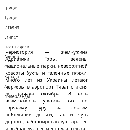
Греция
Турция
Италия
Египет
Пост недели
Черногория — жемчужина 
Европа
Адриатики. Горы, зелень, 
национальные парки, невероятной 
CША
красоты бухты и галечные пляжи. 
Канада
Много лет из Украины летают 
чартеры в аэропорт Тиват с июня 
Австрия
до начала октября. И есть 
Нидерланды
возможность улететь как по 
горячему туру за совсем 
небольшие деньги, так и чуть 
дороже, забронировав тур заранее 
и выбрав лучшее место для отдыха.