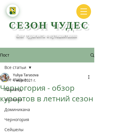
СЕЗОН ЧУДЕС
блог турагента о путешествиях
Пост
Все статьи
Yuliya Tarasova
Все статьи
4 мар. 2021 г.
Черногория - обзор
Таиланд
курортов в летний сезон
Испания
Доминикана
Черногория
Сейшелы