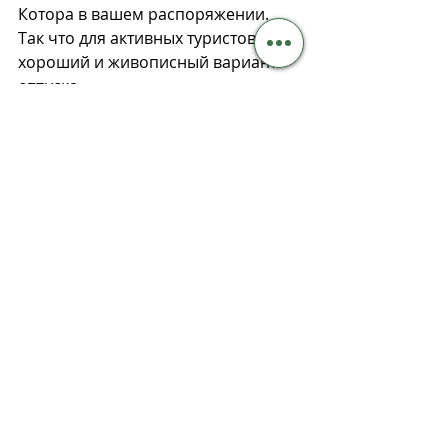
Котора в вашем распоряжении. 
Так что для активных туристов это 
хороший и живописный вариант 
отпуска. 
В рамках экскурсионного тура вы 
успеете обойти набережную и 
прогуляться по Старому Городу. 
Туристов обычно забирают для 