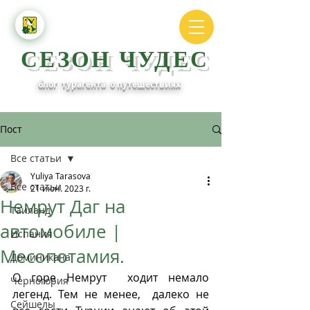
СЕЗОН ЧУДЕС
блог турагента о путешествиях
Пост
Все статьи
Yuliya Tarasova
Все статьи
21 июн. 2023 г.
Немрут Даг на
Таиланд
автомобиле |
Испания
Месопотамия.
Доминикана
О горе Немрут  ходит немало 
Черногория
легенд. Тем не менее,  далеко не 
Сейшелы