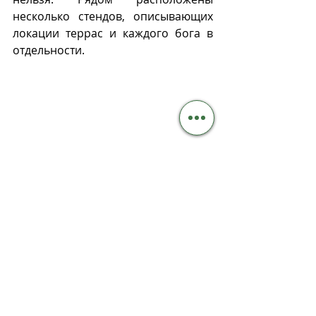
несколько стендов, описывающих 
локации террас и каждого бога в 
отдельности. 
Информационные стенды горы Немрут.
Если хотите побродить в тишине, 
приезжайте днем. Утром и вечером 
на гору Немрут привозят группы 
туристов, которые встречают 