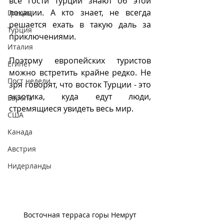
все гости Турции знают об этой 
локации. А кто знает, не всегда 
Греция
решается ехать в такую даль за 
Турция
приключениями. 
Италия
Поэтому европейских туристов 
Египет
можно встретить крайне редко. Не 
Пост недели
зря говорят, что восток Турции - это 
экзотика, куда едут люди, 
Европа
стремящиеся увидеть весь мир.
CША
Канада
Австрия
Нидерланды
Восточная терраса горы Немрут