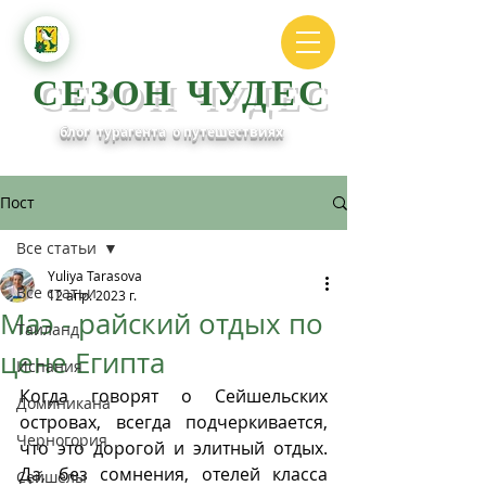
СЕЗОН ЧУДЕС
блог турагента о путешествиях
Пост
Все статьи
Yuliya Tarasova
Все статьи
12 апр. 2023 г.
Маэ - райский отдых по
Таиланд
цене Египта
Испания
Когда говорят о Сейшельских 
Доминикана
островах, всегда подчеркивается, 
Черногория
что это дорогой и элитный отдых. 
Да, без сомнения, отелей класса 
Сейшелы