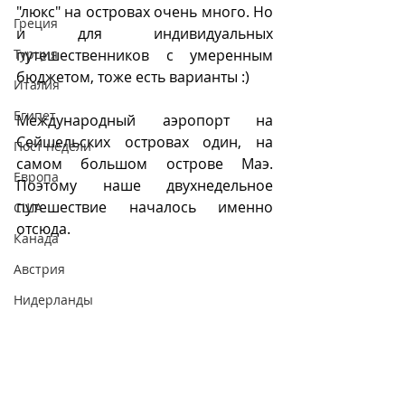
"люкс" на островах очень много. Но 
Греция
и для индивидуальных 
Турция
путешественников с умеренным 
бюджетом, тоже есть варианты :)
Италия
Египет
Международный аэропорт на 
Сейшельских островах один, на 
Пост недели
самом большом острове Маэ. 
Европа
Поэтому наше двухнедельное 
путешествие началось именно 
CША
отсюда.
Канада
Австрия
Нидерланды