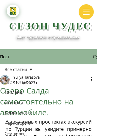
СЕЗОН ЧУДЕС
блог турагента о путешествиях
Пост
Все статьи
Yuliya Tarasova
Все статьи
21 апр. 2023 г.
Озеро Салда
Таиланд
самостоятельно на
Испания
автомобиле.
Доминикана
В рекламных проспектах экскурсий 
Черногория
по Турции вы увидите примерно 
Сейшелы