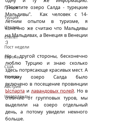
одну и ту же информацию: 
"Посетите озеро Салда - турецкие 
Греция
Мальдивы".  Как человек с 14-
Турция
летним опытом в туризме, я 
Италия
конечно же считаю что Мальдивы 
на Мальдивах, а Венеция в Венеции 
Египет
:) 
Пост недели
Но с другой стороны, бесконечно 
Европа
люблю Турцию и знаю сколько 
CША
здесь потрясающе красивых мест. А 
Канада
потому озеро Салда было 
включено в посещение провинции 
Австрия
Ыспарта
 и 
лавандовых полей
. Но в 
Нидерланды
отличие от групповых туров, мы 
выделили на озеро отдельный 
день, а потому увидели немного 
больше.